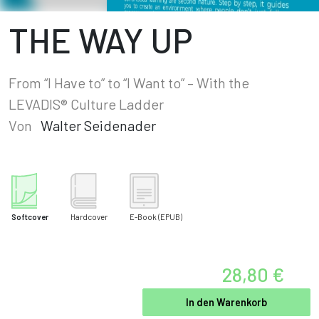
THE WAY UP
From “I Have to” to “I Want to” – With the
LEVADIS® Culture Ladder
Von
Walter Seidenader
Softcover
Hardcover
E-Book
(EPUB)
28,80 €
In den Warenkorb