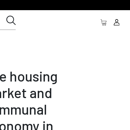
e housing
rket and
mmunal
onomy in