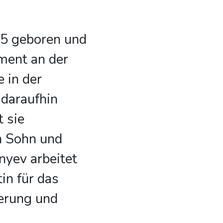
85 geboren und
ment an der
 in der
 daraufhin
t sie
en Sohn und
nyev arbeitet
tin für das
sierung und