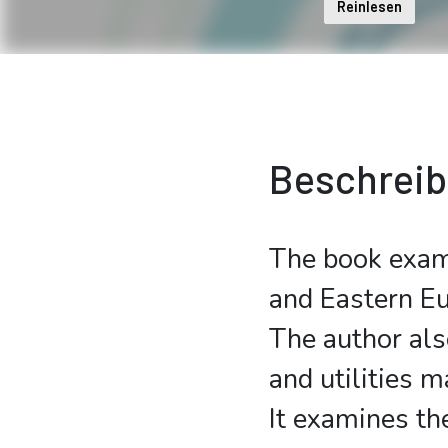
Reinlesen
Beschrei
The book exami
and Eastern Eu
The author als
and utilities 
It examines the