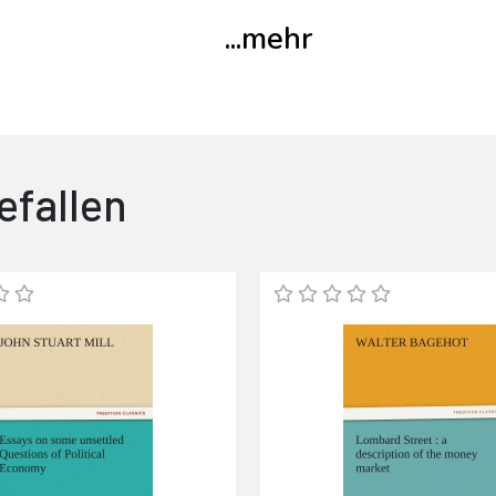
...
mehr
efallen