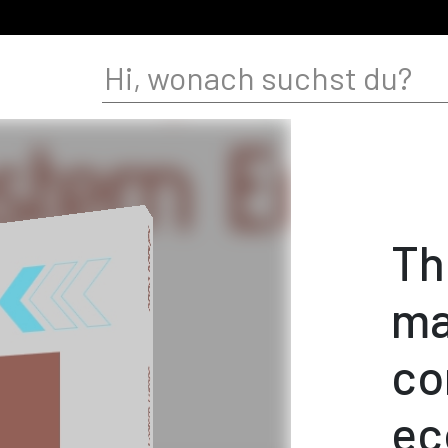
Th
ma
co
ec