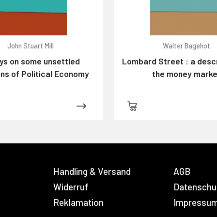
John Stuart Mill
Walter Bagehot
ys on some unsettled
Lombard Street : a descr
ns of Political Economy
the money marke
Handling & Versand
AGB
Widerruf
Datenschu
Reklamation
Impressu