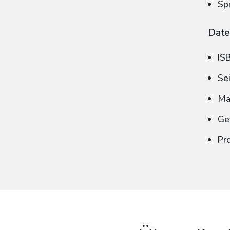
Sp
Date
IS
Se
Ma
Ge
Pr