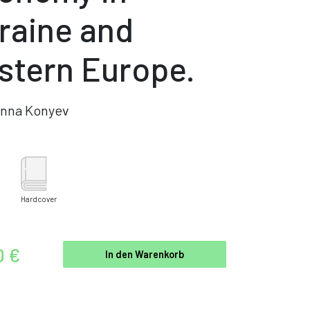
raine and
stern Europe.
nna Konyev
Hardcover
0 €
In den Warenkorb