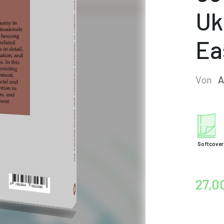
Uk
Ea
Von
A
Softcover
27,0