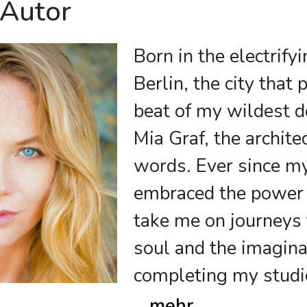
 Autor
Born in the electrify
Berlin, the city that 
beat of my wildest d
Mia Graf, the archite
words. Ever since my
embraced the power o
take me on journeys t
soul and the imagina
completing my studi
...
mehr