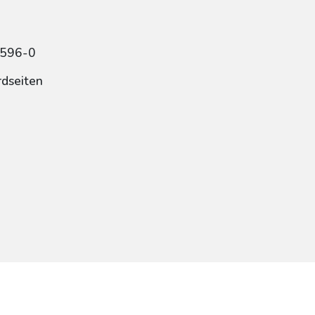
2596-0
rdseiten