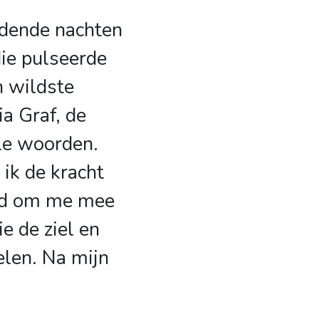
dende nachten
die pulseerde
n wildste
ia Graf, de
le woorden.
 ik de kracht
md om me mee
e de ziel en
elen. Na mijn