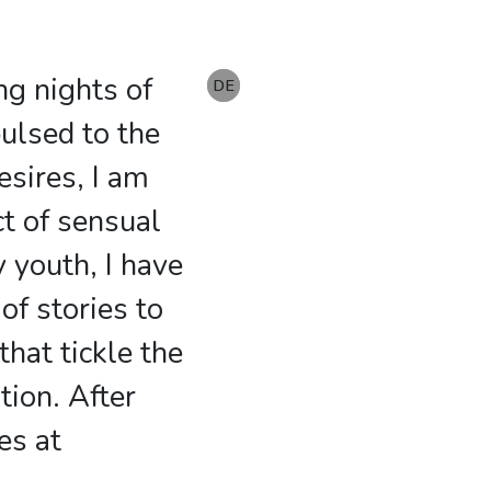
ing nights of
EN
DE
DE
pulsed to the
esires, I am
ct of sensual
 youth, I have
f stories to
hat tickle the
tion. After
es at