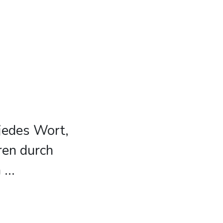
 jedes Wort,
ren durch
n
...