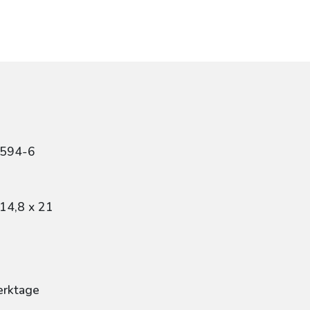
2594-6
14,8 x 21
erktage