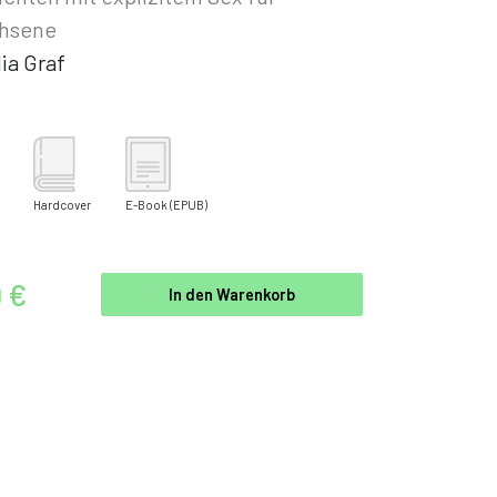
hsene
ia Graf
Hardcover
E-Book
(EPUB)
9 €
In den Warenkorb