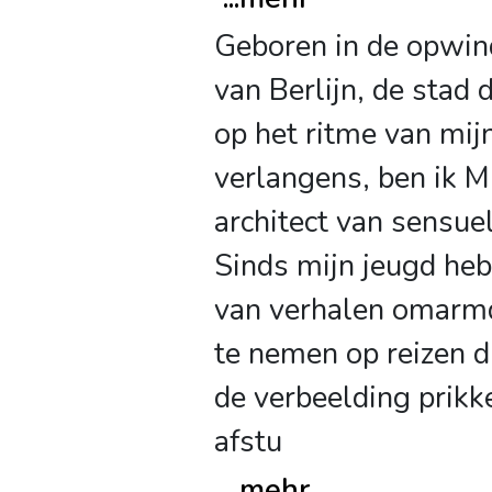
Geboren in de opwin
van Berlijn, de stad 
op het ritme van mij
verlangens, ben ik M
architect van sensue
Sinds mijn jeugd heb
van verhalen omar
te nemen op reizen di
de verbeelding prikk
afstu
...
mehr