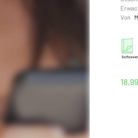
Erwac
Von
M
Softcover
18,9