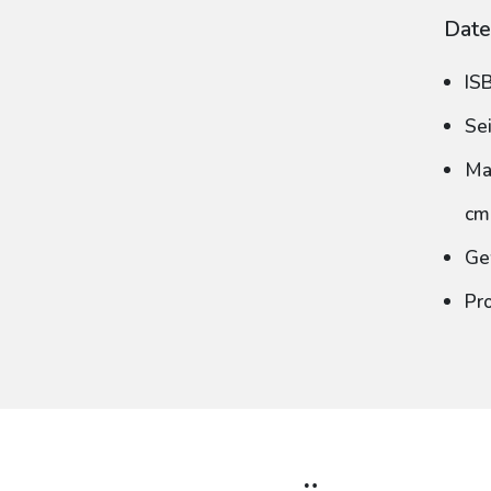
Date
IS
Se
Ma
cm
Ge
Pr