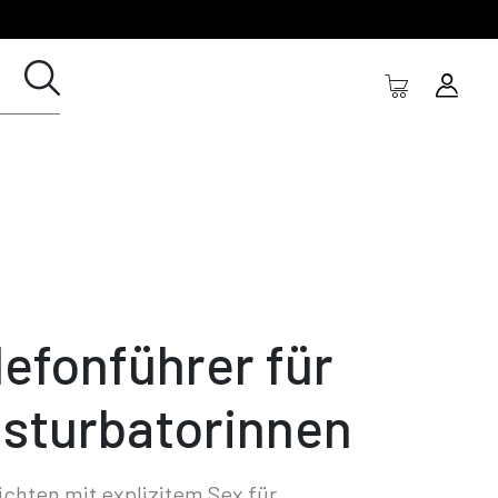
lefonführer für
sturbatorinnen
chten mit explizitem Sex für