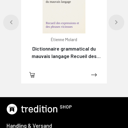
Étienne Molard
Dictionnaire grammatical du
mauvais langage Recueil des
expressions et des phrases
vicieuses usitées en France, et
notamment à Lyon
Handling & Versand