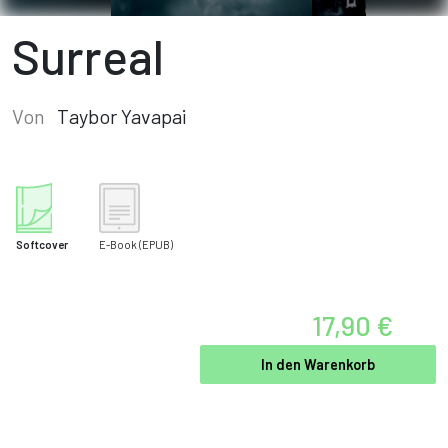
Surreal
Von
Taybor Yavapai
Softcover
E-Book
(EPUB)
17,90 €
In den Warenkorb