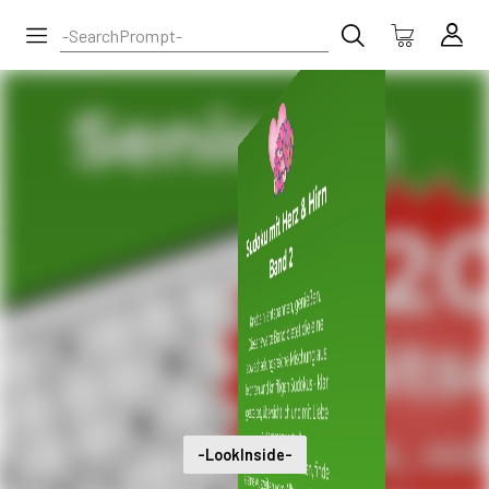
-LookInside-