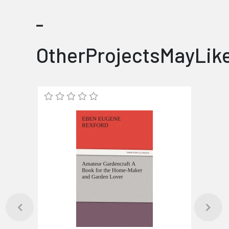
-
OtherProjectsMayLik