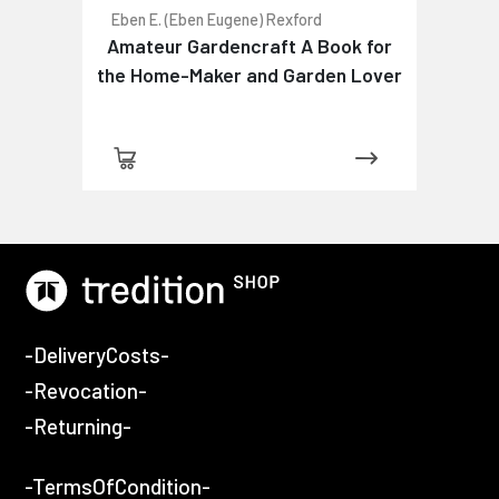
Eben E. (Eben Eugene) Rexford
Amateur Gardencraft A Book for
the Home-Maker and Garden Lover
-DeliveryCosts-
-Revocation-
-Returning-
-TermsOfCondition-