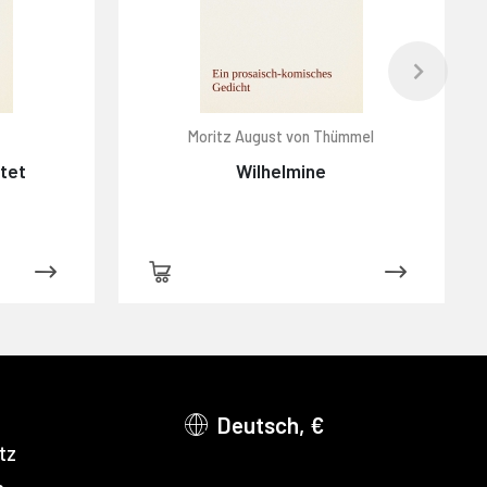
Moritz August von Thümmel
htet
Wilhelmine
Deutsch, €
tz