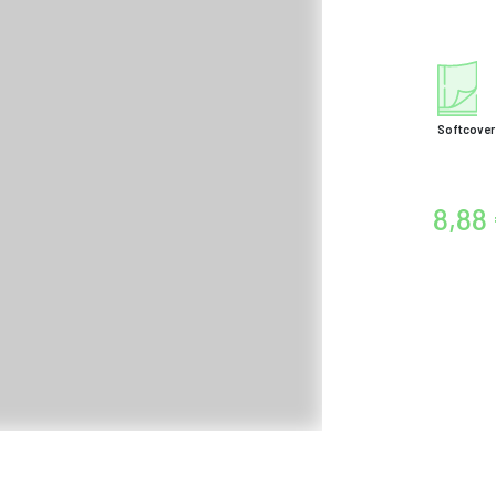
Softcover
8,88