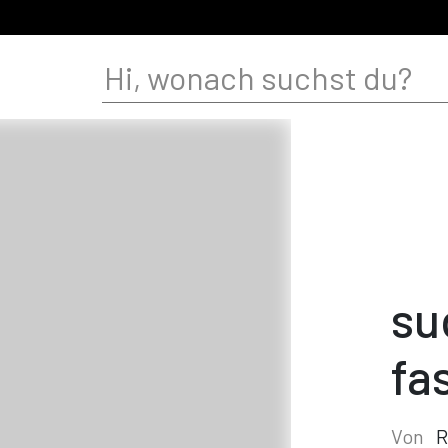
su
fa
Von
R