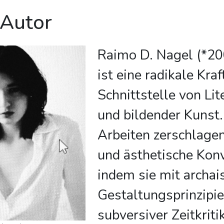
 Autor
Raimo D. Nagel (*20
ist eine radikale Kraf
Schnittstelle von Lit
und bildender Kunst.
Arbeiten zerschlagen
und ästhetische Kon
indem sie mit archai
Gestaltungsprinzipi
subversiver Zeitkritik