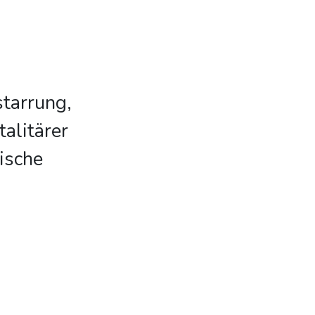
starrung,
alitärer
ische