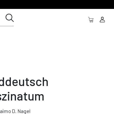
ddeutsch
szinatum
aimo D. Nagel