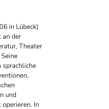
06 in Lübeck)
t an der
eratur, Theater
 Seine
 sprachliche
ventionen,
schen
en und
 operieren. In