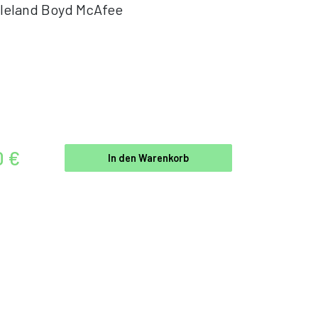
leland Boyd McAfee
0 €
In den Warenkorb