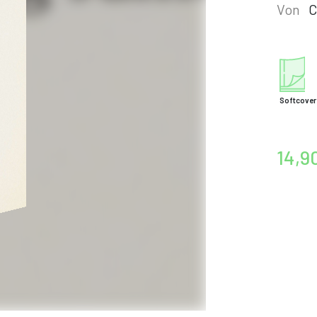
Von
C
Softcover
14,9