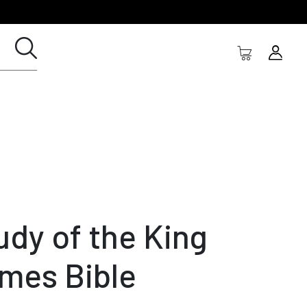
udy of the King
mes Bible