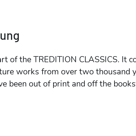
bung
art of the TREDITION CLASSICS. It c
rature works from over two thousand 
ve been out of print and off the book