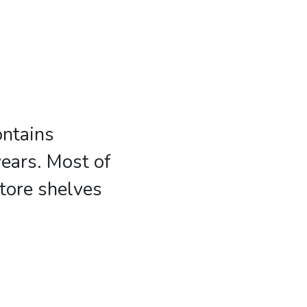
ontains
years. Most of
store shelves