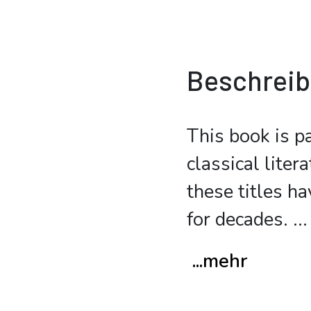
Beschrei
This book is p
classical lite
these titles ha
for decades.
...
...mehr