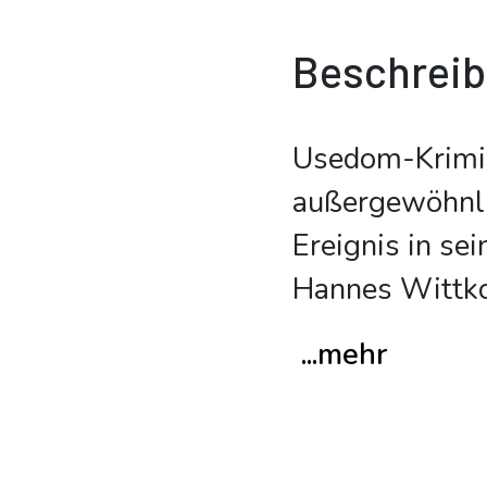
Beschrei
Usedom-Krimi 
außergewöhnli
Ereignis in se
Hannes Wittko
...mehr