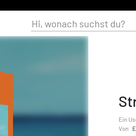
St
Ein U
Von
E