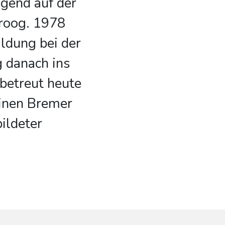
ugend auf der
roog. 1978
ldung bei der
g danach ins
betreut heute
einen Bremer
ildeter