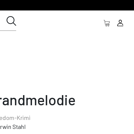
randmelodie
sedom-Krimi
rwin Stahl