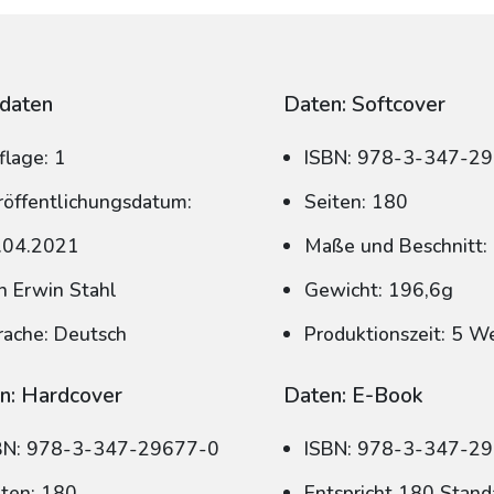
daten
Daten: Softcover
flage: 1
ISBN: 978-3-347-2
röffentlichungsdatum:
Seiten: 180
.04.2021
Maße und Beschnitt:
n Erwin Stahl
Gewicht: 196,6g
rache: Deutsch
Produktionszeit: 5 W
n: Hardcover
Daten: E-Book
BN: 978-3-347-29677-0
ISBN: 978-3-347-2
iten: 180
Entspricht 180 Stand