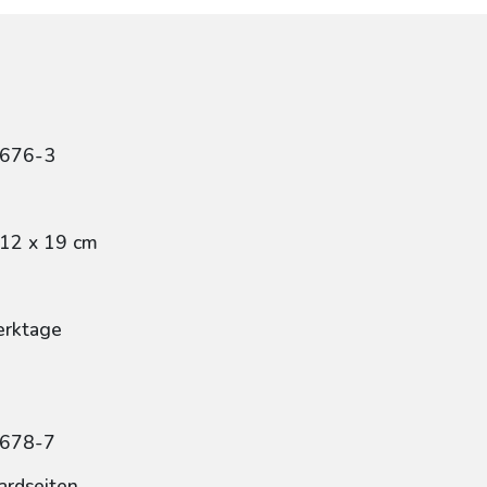
9676-3
 12 x 19 cm
erktage
9678-7
ardseiten