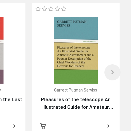
y
Garrett Putman Serviss
n the Last
Pleasures of the telescope An
Illustrated Guide for Amateur
Astronomers and a Popular
Description of the Chief Wonders
of the Heavens for General