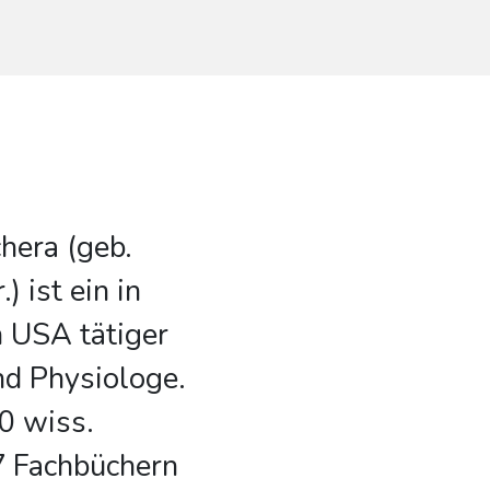
chera (geb.
) ist ein in
 USA tätiger
nd Physiologe.
0 wiss.
7 Fachbüchern