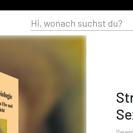
St
Se
Darwi