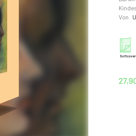
Kindes
Von
U
Softcover
27,9