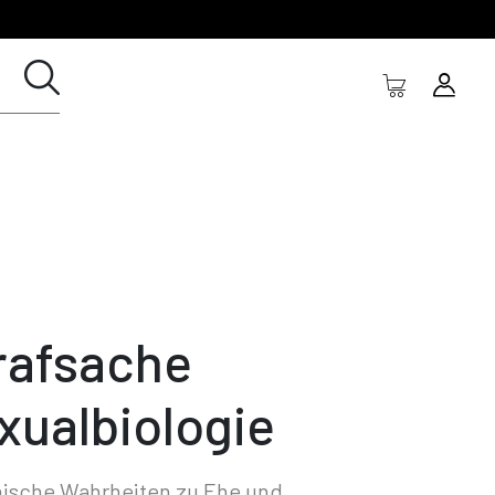
rafsache
xualbiologie
nische Wahrheiten zu Ehe und