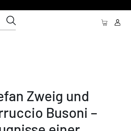
efan Zweig und
rruccio Busoni –
ugnisse einer