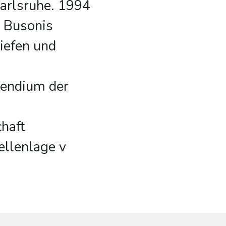
Karlsruhe. 1994
o Busonis
riefen und
pendium der
haft
ellenlage v