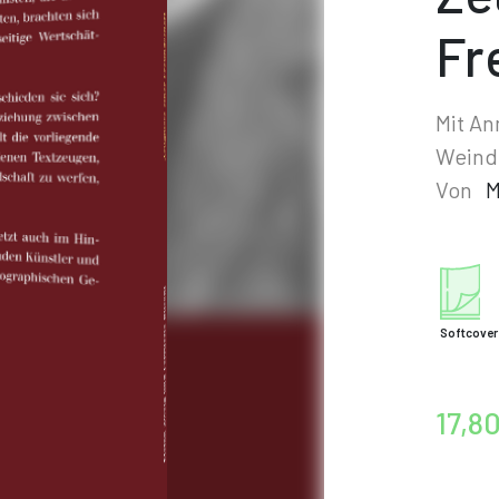
Fr
Mit A
Weind
Von
M
Softcover
17,8