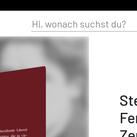
St
Fe
Ze