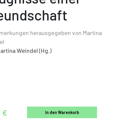
eundschaft
nmerkungen herausgegeben von Martina
el
artina Weindel (Hg.)
0 €
In den Warenkorb