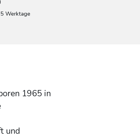
g
: 5 Werktage
boren 1965 in
e
ft und