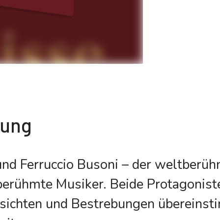
bung
nd Ferruccio Busoni – der weltberüh
berühmte Musiker. Beide Protagoniste
nsichten und Bestrebungen übereinst