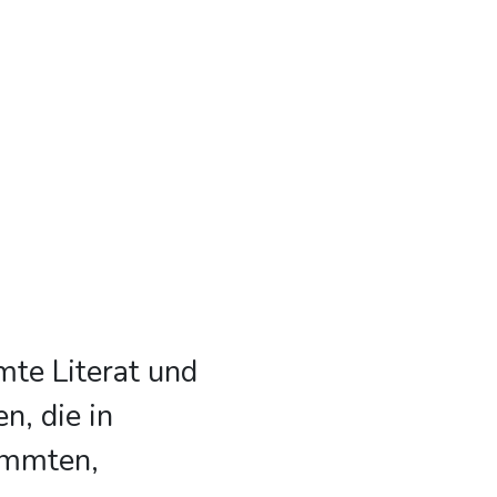
mte Literat und
n, die in
immten,