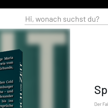
Sp
Der Fal