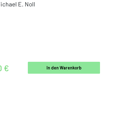
ichael E. Noll
0 €
In den Warenkorb