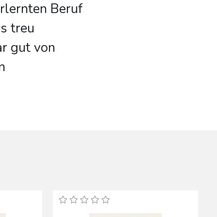
erlernten Beruf
s treu
r gut von
n