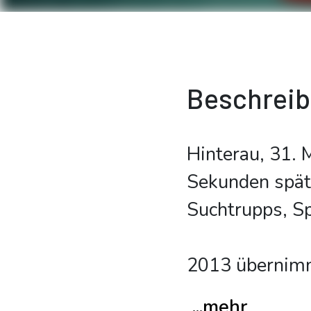
Beschrei
Hinterau, 31. 
Sekunden späte
Suchtrupps, Sp
2013 übernim
...mehr