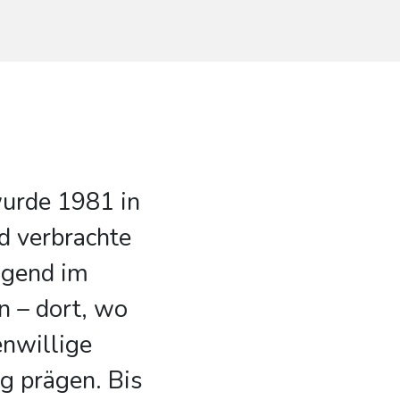
wurde 1981 in
d verbrachte
ugend im
n – dort, wo
enwillige
g prägen. Bis