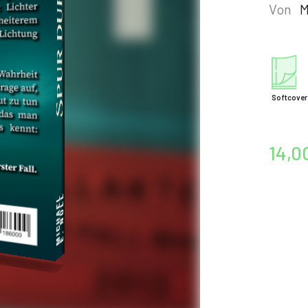
Von
M
Softcover
14,0