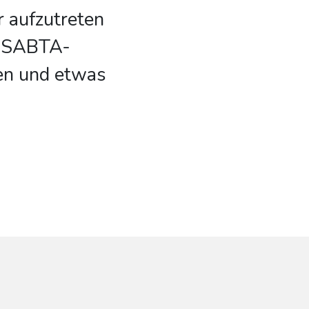
r aufzutreten
m SABTA-
ien und etwas