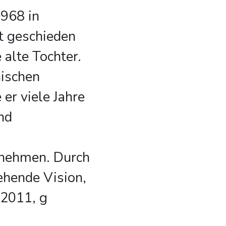
968 in
t geschieden
 alte Tochter.
ischen
er viele Jahre
nd
rnehmen. Durch
gehende Vision,
 2011, g