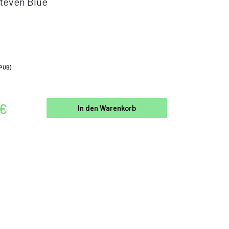
teven Blue
PUB)
 €
In den Warenkorb