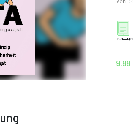
Von
S
E-Book
(E
9,99
bung