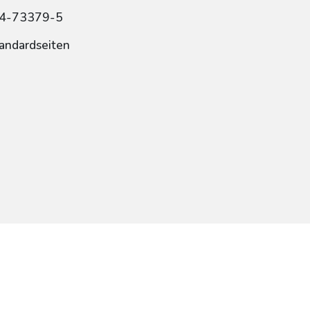
84-73379-5
tandardseiten