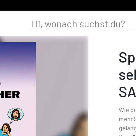
Sp
se
SA
Wie du
mehr S
gelan