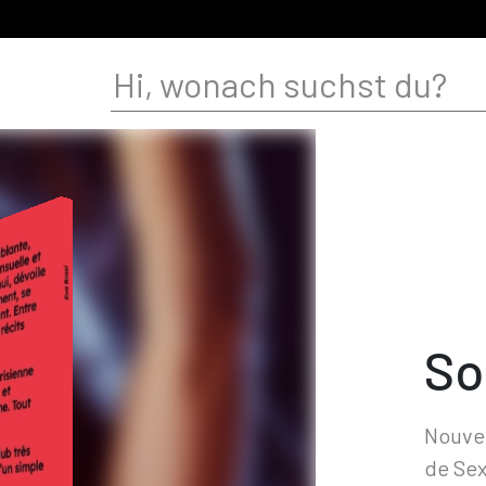
So
Nouvel
de Sex