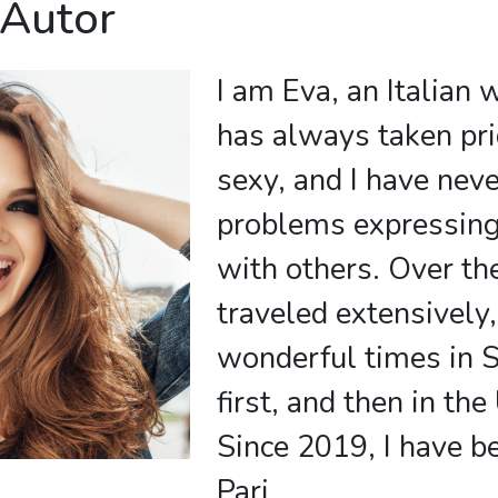
 Autor
I am Eva, an Italia
has always taken pri
sexy, and I have nev
problems expressing
with others. Over the
traveled extensively
wonderful times in 
first, and then in the
Since 2019, I have be
Pari