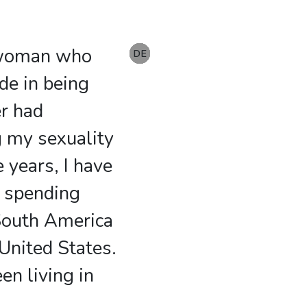
n woman who
EN
DE
DE
DE
DE
DE
DE
de in being
er had
 my sexuality
 years, I have
, spending
South America
 United States.
en living in