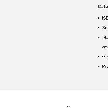
Date
IS
Se
Ma
cm
Ge
Pr