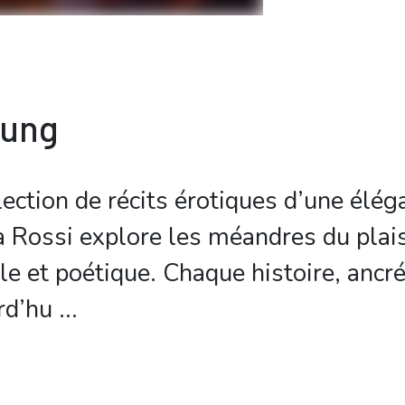
bung
lection de récits érotiques d’une élég
a Rossi explore les méandres du plais
e et poétique. Chaque histoire, ancré
rd’hu
...