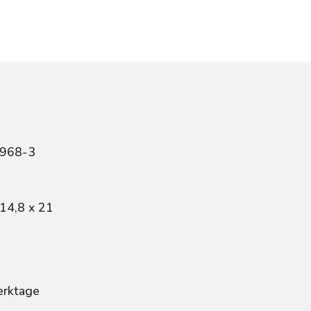
4968-3
14,8 x 21
erktage