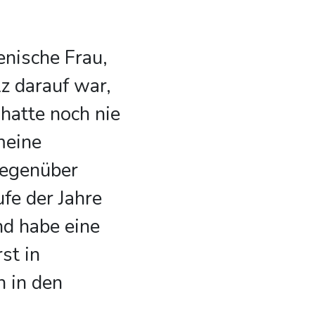
ienische Frau,
z darauf war,
 hatte noch nie
meine
gegenüber
fe der Jahre
und habe eine
st in
 in den