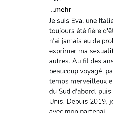
...
mehr
Je suis Eva, une Itali
toujours été fière d'ê
n'ai jamais eu de pr
exprimer ma sexualit
autres. Au fil des ans,
beaucoup voyagé, pa
temps merveilleux 
du Sud d'abord, puis
Unis. Depuis 2019, je
avec mon partenai