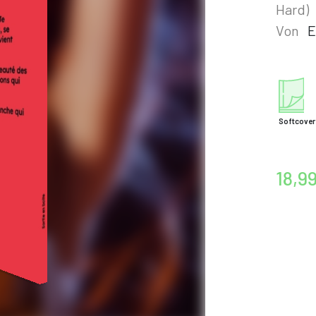
Hard)
Von
E
Softcover
18,9