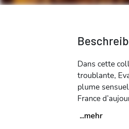
Beschrei
Dans cette col
troublante, Ev
plume sensuell
France d’aujou
...mehr