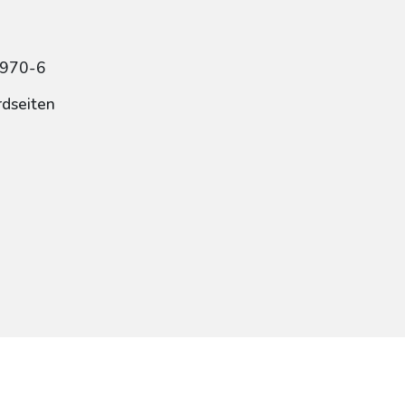
4970-6
rdseiten