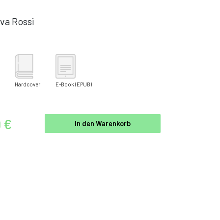
va Rossi
Hardcover
E-Book
(EPUB)
9 €
In den Warenkorb