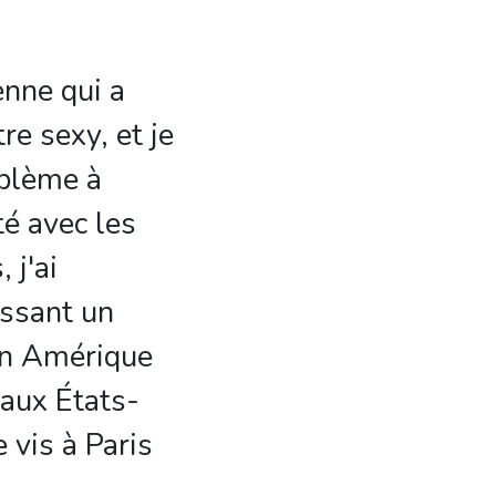
enne qui a
tre sexy, et je
oblème à
é avec les
 j'ai
ssant un
en Amérique
 aux États-
 vis à Paris