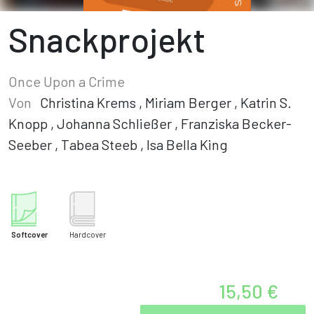
Snackprojekt
Once Upon a Crime
Von
Christina Krems
,
Miriam Berger
,
Katrin S.
Knopp
,
Johanna Schließer
,
Franziska Becker-
Seeber
,
Tabea Steeb
,
Isa Bella King
Softcover
Hardcover
15,50 €