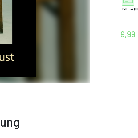
E-Book
(E
9,99
bung