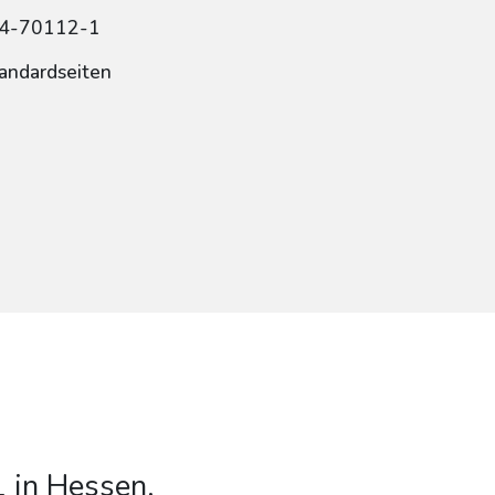
84-70112-1
tandardseiten
1 in Hessen,