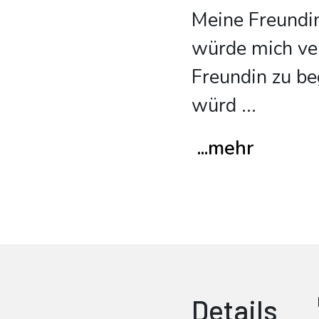
Meine Freundin 
würde mich verl
Freundin zu beg
würd
...
...mehr
Details