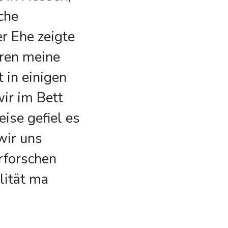
che
r Ehe zeigte
hren meine
 in einigen
ir im Bett
ise gefiel es
wir uns
rforschen
lität ma