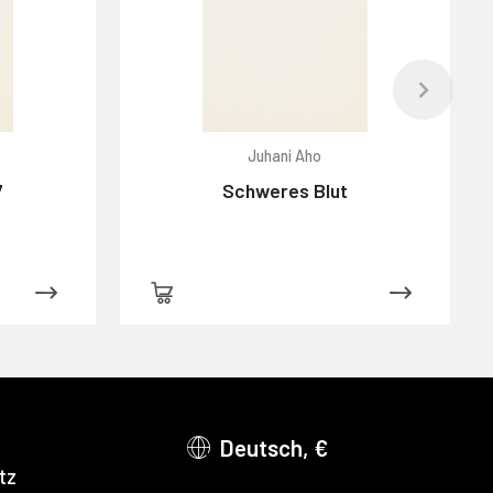
Juhani Aho
7
Schweres Blut
Deutsch, €
tz