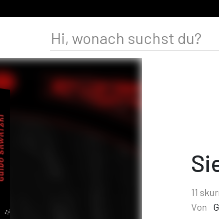
Si
11 sku
Von
G