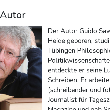
 Autor
Der Autor Guido Saw
Heide geboren, studi
Tübingen Philosophi
Politikwissenschafte
entdeckte er seine L
Schreiben. Er arbeite
(schreibender und fo
Journalist für Tages
Magazine und gab Se