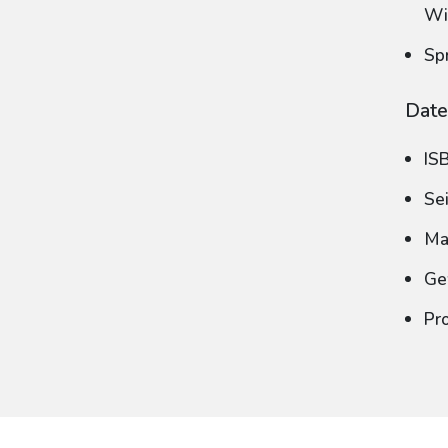
Wi
Sp
Date
IS
Se
Ma
Ge
Pr