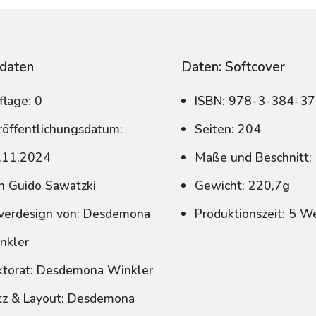
daten
Daten: Softcover
flage: 0
ISBN: 978-3-384-3
röffentlichungsdatum:
Seiten: 204
.11.2024
Maße und Beschnitt:
n Guido Sawatzki
Gewicht: 220,7g
verdesign von: Desdemona
Produktionszeit: 5 W
nkler
ktorat: Desdemona Winkler
tz & Layout: Desdemona