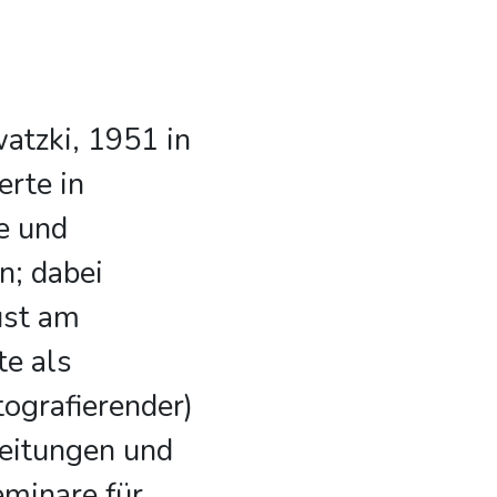
atzki, 1951 in
erte in
e und
n; dabei
ust am
te als
tografierender)
zeitungen und
minare für