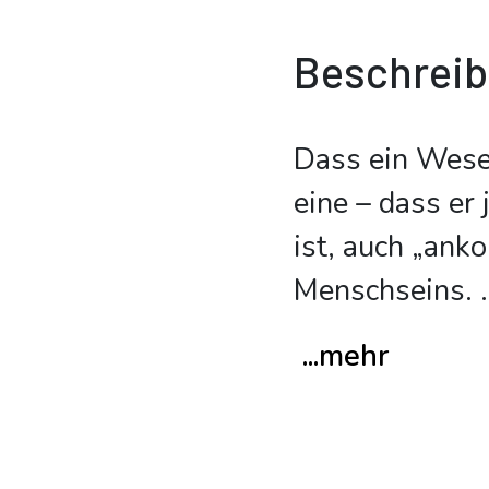
Beschrei
Dass ein Wese
eine – dass er
ist, auch „ank
Menschseins.
.
...mehr