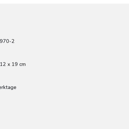
7970-2
 12 x 19 cm
erktage