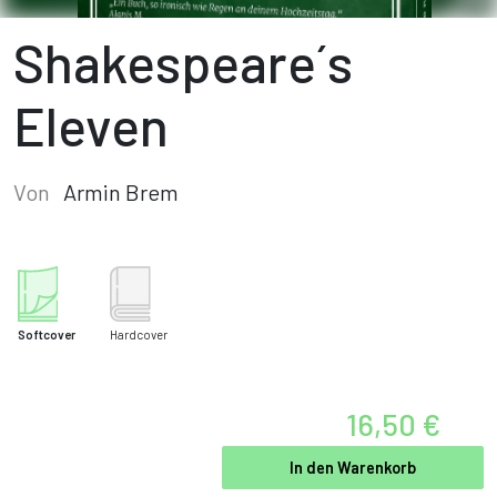
Shakespeare´s
Eleven
Von
Armin Brem
Softcover
Hardcover
16,50 €
In den Warenkorb