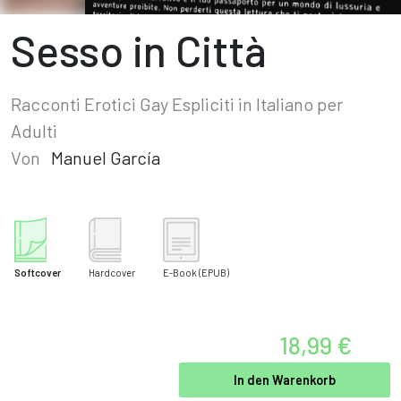
Sesso in Città
Racconti Erotici Gay Espliciti in Italiano per
Adulti
Von
Manuel García
Softcover
Hardcover
E-Book
(EPUB)
18,99 €
In den Warenkorb