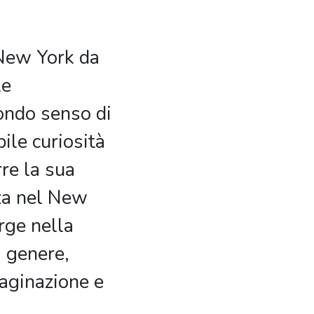
 New York da
le
ondo senso di
bile curiosità
re la sua
za nel New
rge nella
i genere,
aginazione e