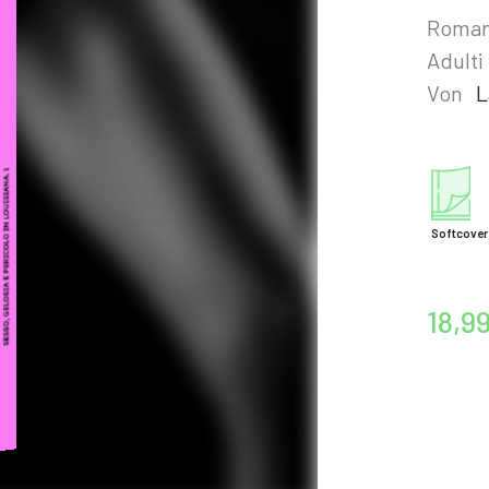
Romanz
Adulti
Von
L
Softcover
18,9