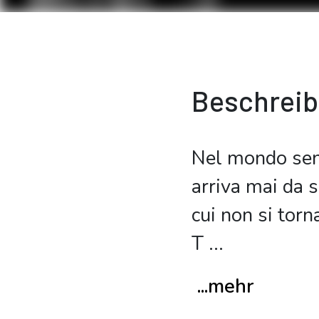
Beschrei
Nel mondo sens
arriva mai da s
cui non si torn
T
...
...mehr