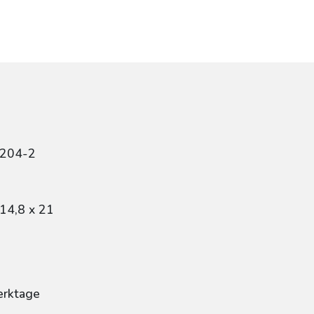
8204-2
14,8 x 21
erktage