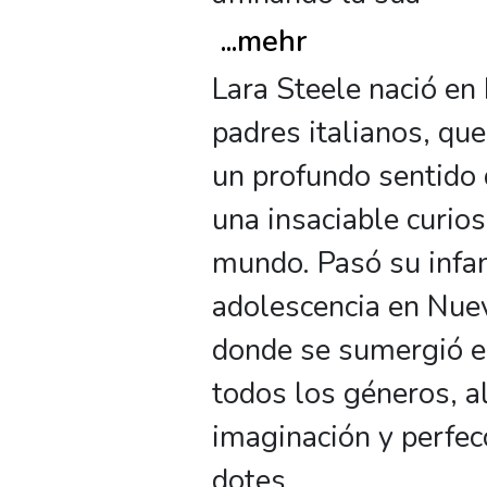
...
mehr
Lara Steele nació en
padres italianos, que
un profundo sentido d
una insaciable curios
mundo. Pasó su infan
adolescencia en Nuev
donde se sumergió e
todos los géneros, 
imaginación y perfe
dotes