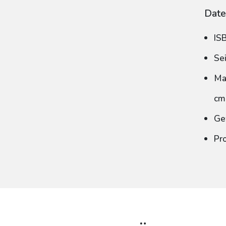
Date
IS
Se
Ma
cm
Ge
Pr