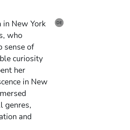
n in New York
EN
DE
DE
ts, who
ep sense of
ble curiosity
pent her
scence in New
mmersed
ll genres,
ation and