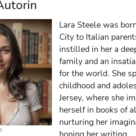
Autorin
Lara Steele was bor
City to Italian paren
instilled in her a de
family and an insatia
for the world. She s
childhood and adole
Jersey, where she i
herself in books of a
nurturing her imagin
e
honing her writing