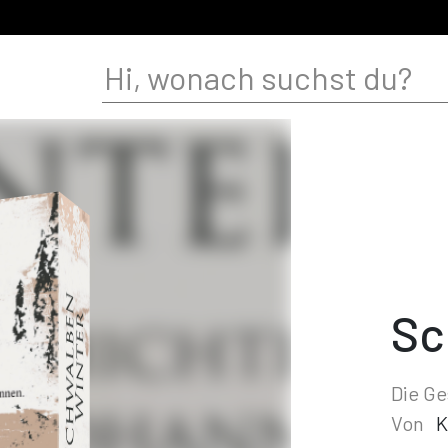
Sc
Die Ge
Von
K