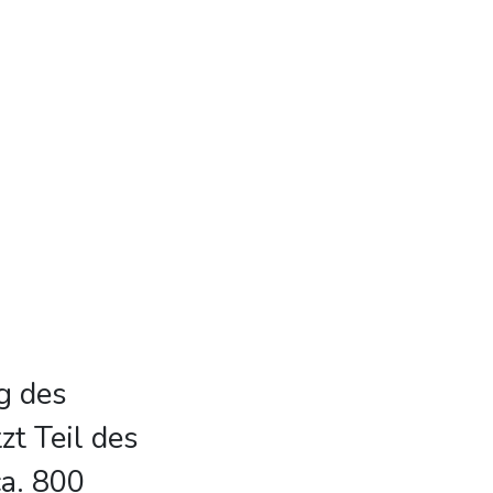
g des
zt Teil des
a. 800