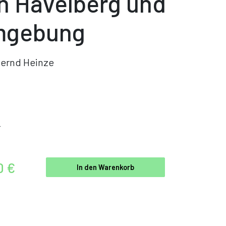
n Havelberg und
gebung
ernd Heinze
r
0 €
In den Warenkorb