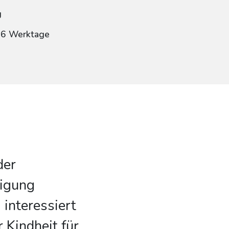
g
: 6 Werktage
der
igung
 interessiert
r Kindheit für