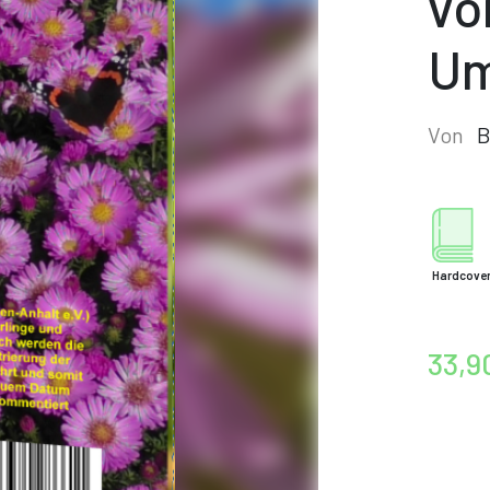
vo
Um
Von
B
Hardcove
33,9