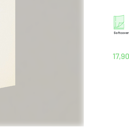
Softcover
17,9