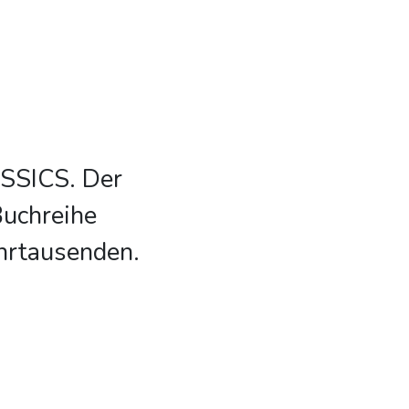
ASSICS. Der
Buchreihe
hrtausenden.