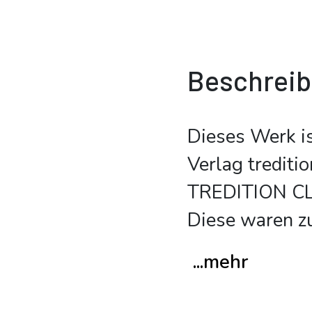
Beschrei
Dieses Werk i
Verlag trediti
TREDITION CLA
Diese waren z
...mehr