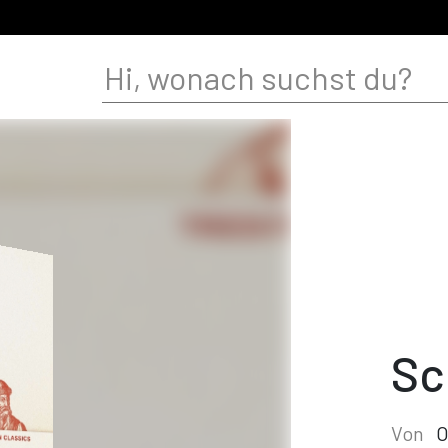
Sc
Von
O