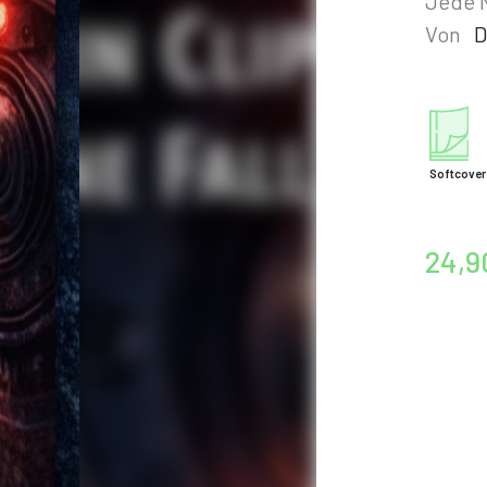
Jede N
Von
D
Softcover
24,9