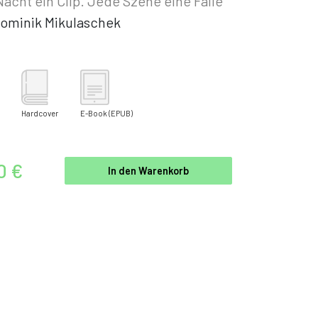
acht ein Clip. Jede Szene eine Falle
ominik Mikulaschek
Hardcover
E-Book
(EPUB)
0 €
In den Warenkorb