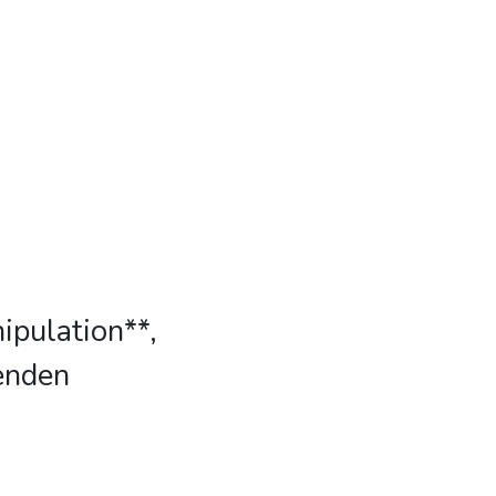
ipulation**,
enden