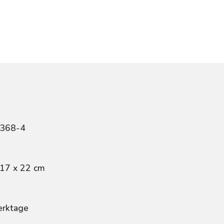
5368-4
 17 x 22 cm
erktage