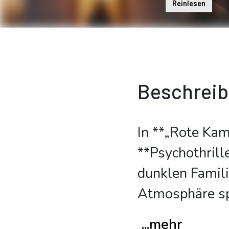
Reinlesen
Beschrei
In **„Rote Kam
**Psychothrill
dunklen Famil
Atmosphäre spi
...mehr