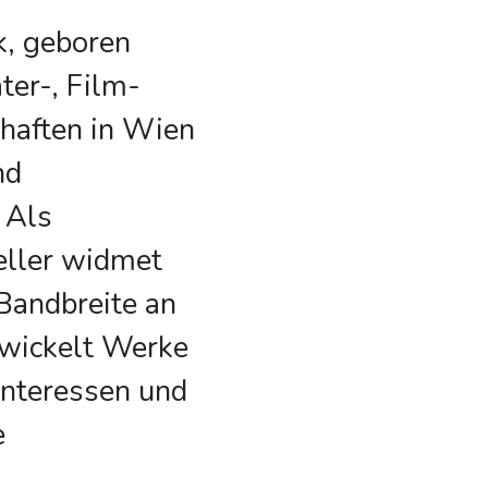
, geboren
ter-, Film-
haften in Wien
nd
 Als
teller widmet
 Bandbreite an
wickelt Werke
 Interessen und
e