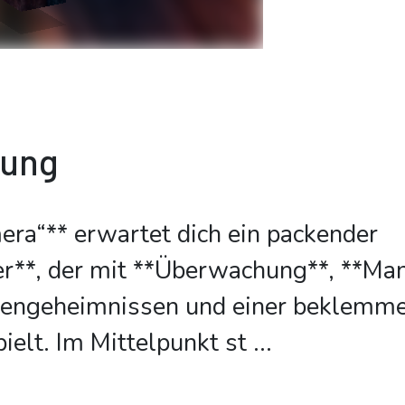
bung
era“** erwartet dich ein packender
er**, der mit **Überwachung**, **Man
iengeheimnissen und einer beklemm
elt. Im Mittelpunkt st
...