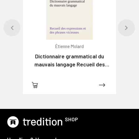
Étienne Molard
Dictionnaire grammatical du
mauvais langage Recueil des
expressions et des phrases
vicieuses usitées en France, et
notamment à Lyon