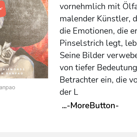
vornehmlich mit Ölf
malender Künstler, 
die Emotionen, die er
Pinselstrich legt, le
Seine Bilder verweb
von tiefer Bedeutun
Betrachter ein, die v
Banpao
der L
...
-MoreButton-