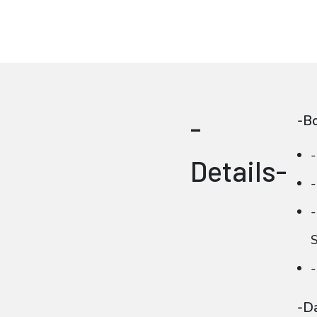
-
-B
-
Details-
-
-
-
-D