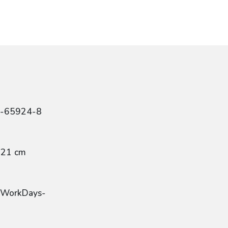
4-65924-8
 21 cm
 -WorkDays-