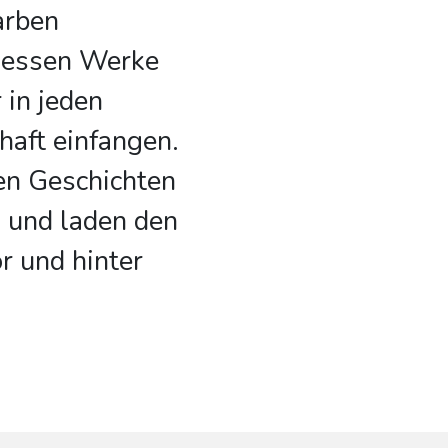
arben
dessen Werke
 in jeden
bhaft einfangen.
en Geschichten
g und laden den
or und hinter