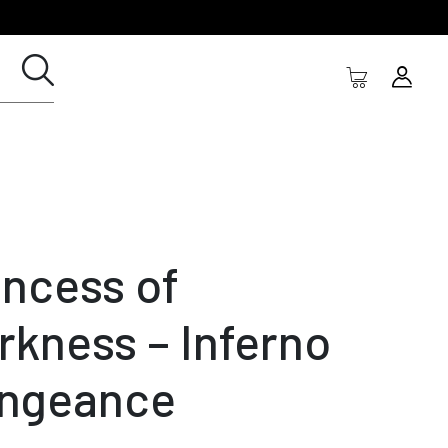
incess of
rkness – Inferno
ngeance