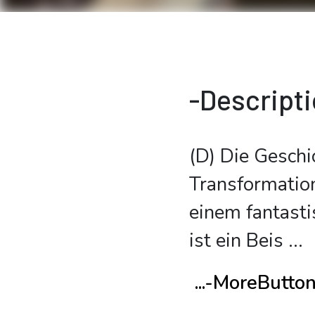
-Descript
(D) Die Geschi
Transformatio
einem fantasti
ist ein Beis
...
...-MoreButto