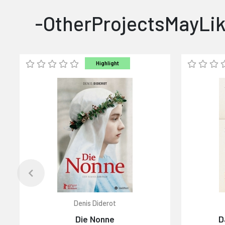
-OtherProjectsMayLik
Highlight
Denis Diderot
Die Nonne
D