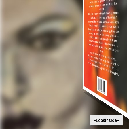
-LookInside-