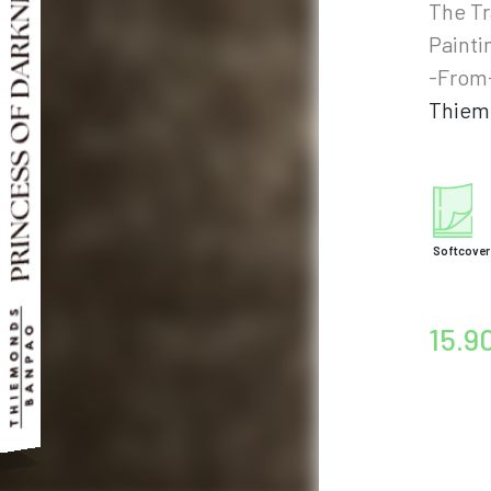
The Tr
Painti
-From
Thiem
Softcover
15.9