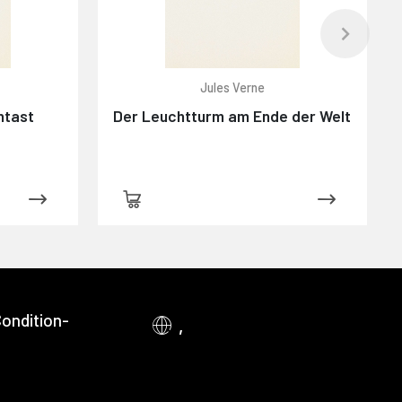
Jules Verne
ntast
Der Leuchtturm am Ende der Welt
ondition-
,