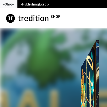
-Shop-
-PublishingExact-