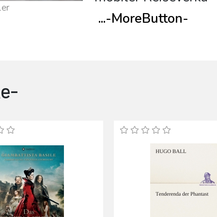
ler
...
-MoreButton-
e-