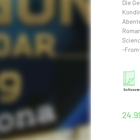
Die G
Kondin
Abente
Roman,
Scienc
-From
Softcover
24.9