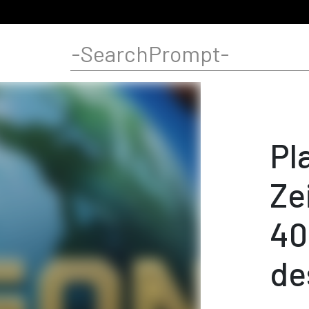
Pl
Ze
40
de