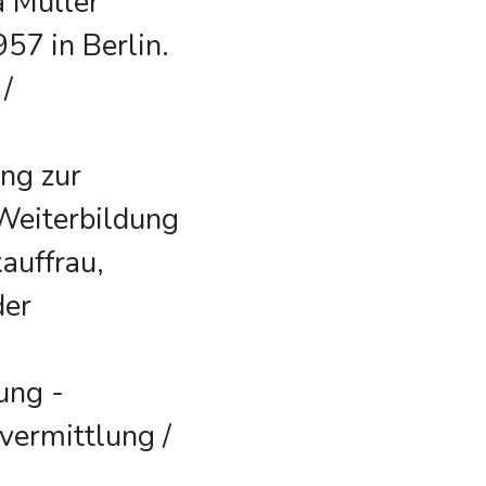
a Müller
57 in Berlin.
/
ng zur
 Weiterbildung
auffrau,
der
ung -
vermittlung /