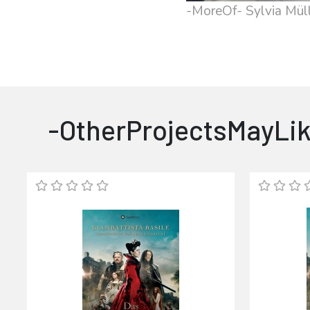
-MoreOf- Sylvia Mül
-OtherProjectsMayLik