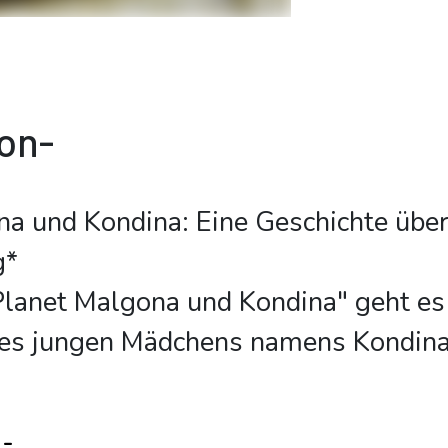
ion-
na und Kondina: Eine Geschichte übe
g*
Planet Malgona und Kondina" geht es
nes jungen Mädchens namens Kondina
n-