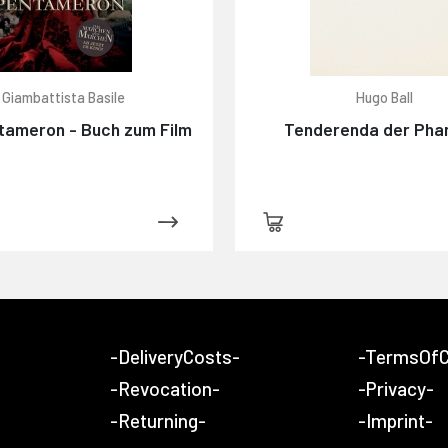
Giambattista Basile
Hugo Ball
tameron - Buch zum Film
Tenderenda der Pha
-DeliveryCosts-
-TermsOfC
-Revocation-
-Privacy-
-Returning-
-Imprint-