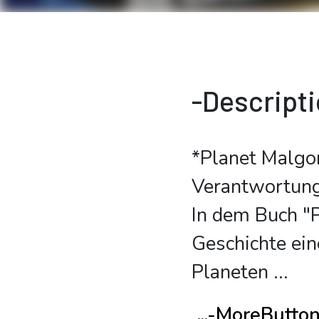
-Descript
*Planet Malgo
Verantwortun
In dem Buch "
Geschichte ei
Planeten
...
...-MoreButto