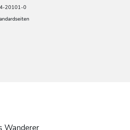
84-20101-0
tandardseiten
als Wanderer