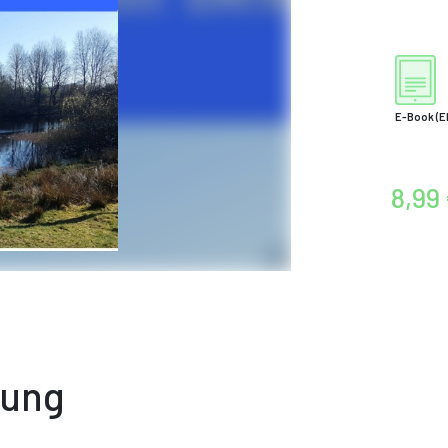
E-Book
(E
8,99
bung