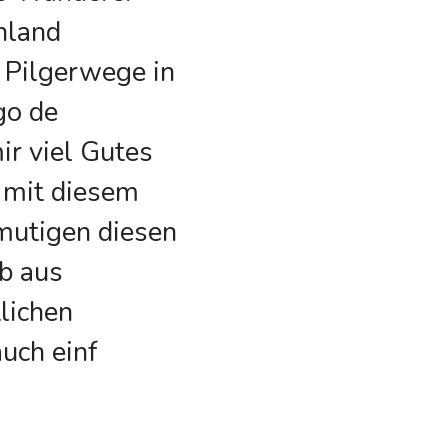
hland
 Pilgerwege in
go de
r viel Gutes
 mit diesem
mutigen diesen
ob aus
tlichen
auch einf