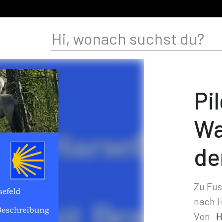
Pi
Wa
de
Zu Fus
nach H
Von
H