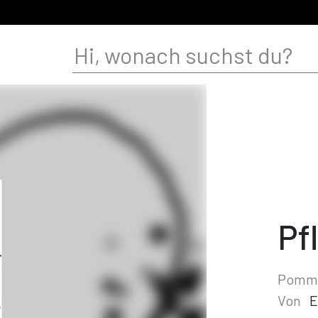
Pf
Pomme
Von
E