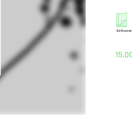
Softcover
15,0