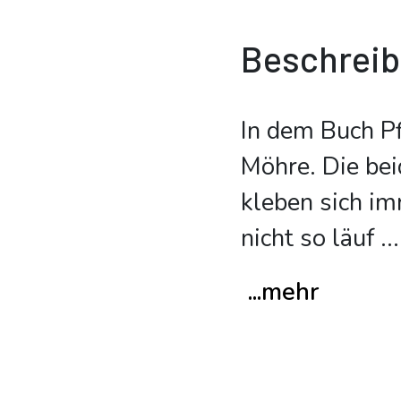
Beschrei
In dem Buch P
Möhre. Die bei
kleben sich im
nicht so läuf
...
...mehr