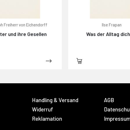
h Freiherr von Eichendorff
Ilse Frapan
ter und ihre Gesellen
Was der Alltag dic
Handling & Versand
AGB
Widerruf
Datenschu
Reklamation
Impressu