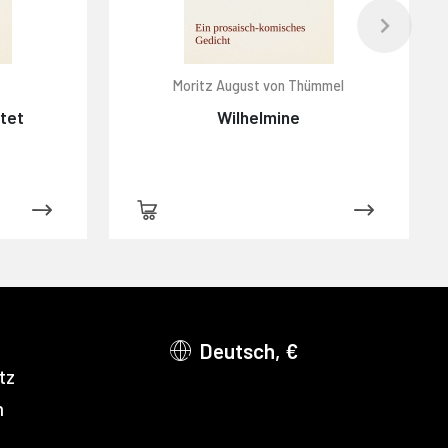
Moritz August von Thümmel
htet
Wilhelmine
Deutsch, €
tz
m