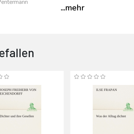
Pentermann
...
mehr
efallen