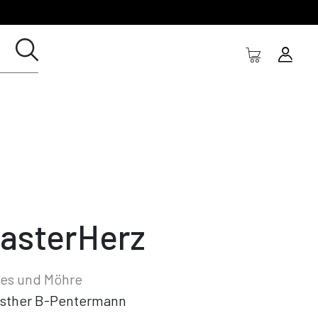
lasterHerz
s und Möhre
sther B-Pentermann