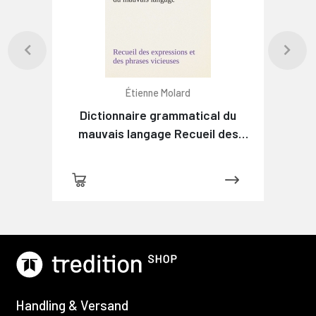
Étienne Molard
Dictionnaire grammatical du
mauvais langage Recueil des
expressions et des phrases
vicieuses usitées en France, et
notamment à Lyon
Handling & Versand