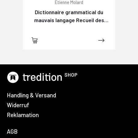
Étienne Molard
Dictionnaire grammatical du
mauvais langage Recueil des
expressions et des phrases
vicieuses usitées en France, et
notamment à Lyon
Handling & Versand
Widerruf
Reklamation
AGB