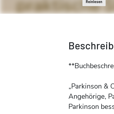
Reinlesen
Beschrei
**Buchbeschre
„Parkinson & O
Angehörige, Pa
Parkinson bess