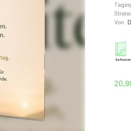
Tagesp
Strate
Von
D
Softcover
20,9