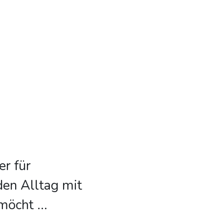
er für
den Alltag mit
 möcht
...