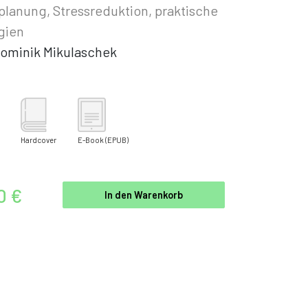
lanung, Stressreduktion, praktische
gien
ominik Mikulaschek
Hardcover
E-Book
(EPUB)
0 €
In den Warenkorb