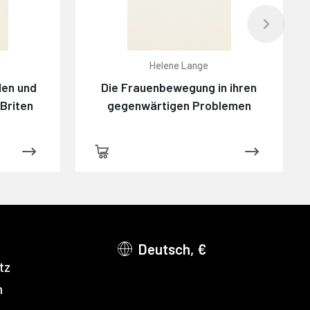
Helene Lange
len und
Die Frauenbewegung in ihren
 Briten
gegenwärtigen Problemen
Deutsch, €
tz
m