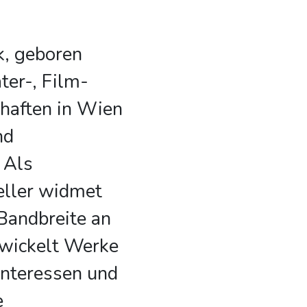
, geboren
ter-, Film-
haften in Wien
nd
 Als
teller widmet
 Bandbreite an
wickelt Werke
 Interessen und
e