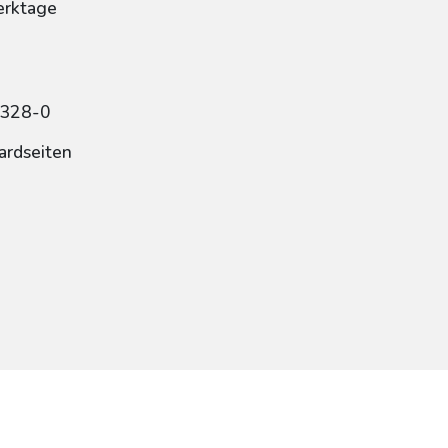
erktage
0328-0
ardseiten