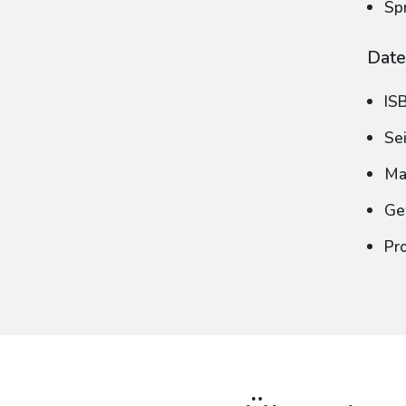
Sp
Date
IS
Se
Ma
Ge
Pr