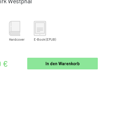
irk Westphal
Hardcover
E-Book
(EPUB)
0 €
In den Warenkorb