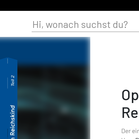
Op
Re
Der ei