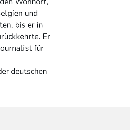
 den Wohnort,
Belgien und
en, bis er in
rückkehrte. Er
Journalist für
der deutschen