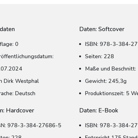
daten
Daten: Softcover
flage: 0
ISBN: 978-3-384-2
röffentlichungsdatum:
Seiten: 228
.07.2024
Maße und Beschnitt:
n Dirk Westphal
Gewicht: 245,3g
rache: Deutsch
Produktionszeit: 5 W
n: Hardcover
Daten: E-Book
BN: 978-3-384-27686-5
ISBN: 978-3-384-2
iten: 228
Entspricht 175 Stand