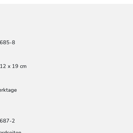
7685-8
 12 x 19 cm
erktage
7687-2
ardseiten