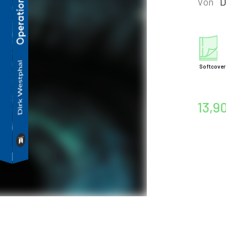
Von
D
Softcover
13,9