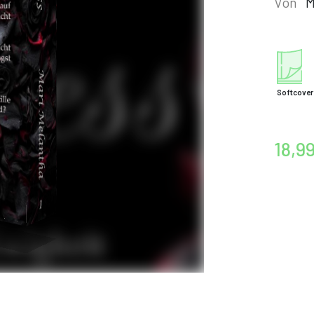
Von
M
Softcover
18,9