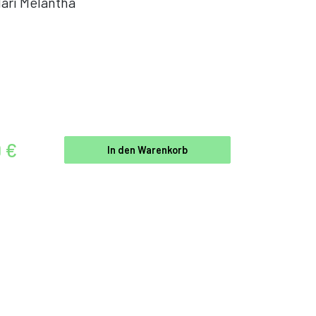
ari Melantha
9 €
In den Warenkorb