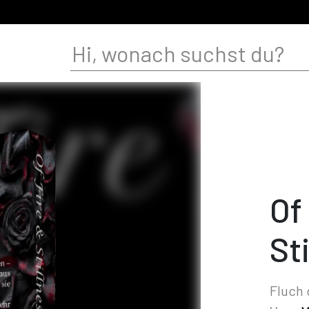
Of
St
Fluch 