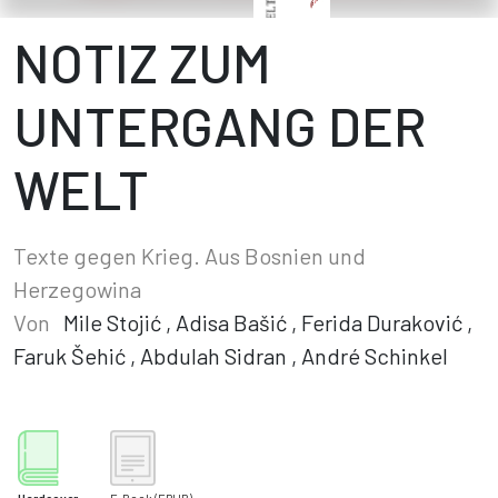
NOTIZ ZUM
UNTERGANG DER
WELT
Texte gegen Krieg. Aus Bosnien und
Herzegowina
Von
Mile Stojić
,
Adisa Bašić
,
Ferida Duraković
,
Faruk Šehić
,
Abdulah Sidran
,
André Schinkel