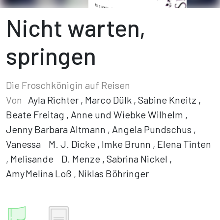
Nicht warten,
springen
Die Froschkönigin auf Reisen
Von
Ayla Richter
,
Marco Dülk
,
Sabine Kneitz
,
Beate Freitag
,
Anne und Wiebke Wilhelm
,
Jenny Barbara Altmann
,
Angela Pundschus
,
Vanessa M. J. Dicke
,
Imke Brunn
,
Elena Tinten
,
Melisande D. Menze
,
Sabrina Nickel
,
Amy Melina Loß
,
Niklas Böhringer