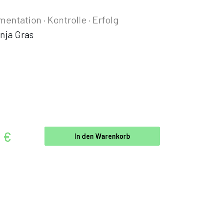
mentation · Kontrolle · Erfolg
nja Gras
5 €
In den Warenkorb