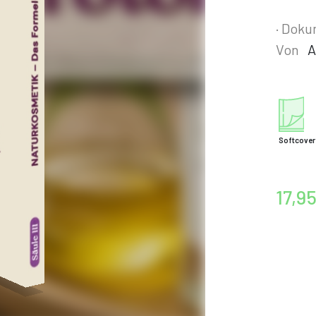
· Doku
Von
A
Softcover
17,9