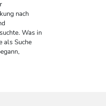
r
nkung nach
nd
suchte. Was in
e als Suche
begann,