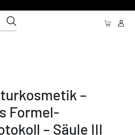
turkosmetik –
s Formel-
otokoll – Säule III