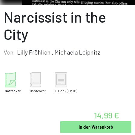
Narcissist in the
City
Von
Lilly Fröhlich
,
Michaela Leipnitz
Softcover
Hardcover
E-Book
(EPUB)
14,99 €
In den Warenkorb