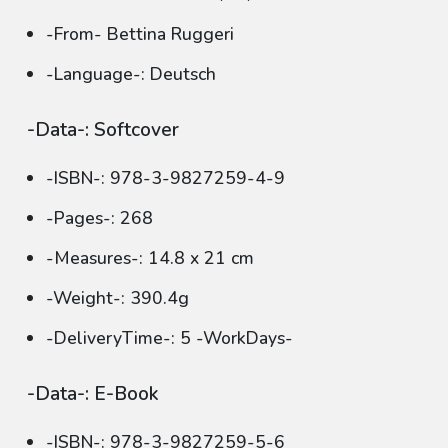
-From- Bettina Ruggeri
-Language-: Deutsch
-Data-: Softcover
-ISBN-: 978-3-9827259-4-9
-Pages-: 268
-Measures-: 14.8 x 21 cm
-Weight-: 390.4g
-DeliveryTime-: 5 -WorkDays-
-Data-: E-Book
-ISBN-: 978-3-9827259-5-6