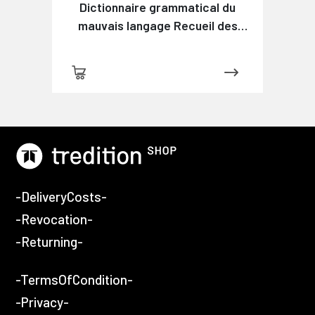
Dictionnaire grammatical du
mauvais langage Recueil des
expressions et des phrases
vicieuses usitées en France, et
notamment à Lyon
-DeliveryCosts-
-Revocation-
-Returning-
-TermsOfCondition-
-Privacy-