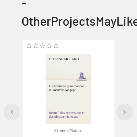
-
OtherProjectsMayLik
Étienne Molard