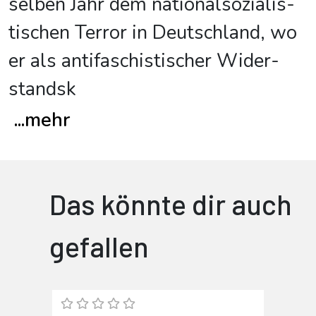
selben Jahr dem natio­nal­sozia­lis­
tischen Terror in Deutschland, wo
er als anti­fa­schis­ti­scher Wider­
stands­k
...
mehr
Das könnte dir auch
gefallen