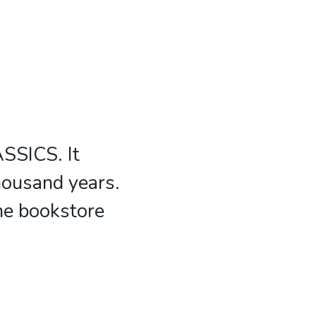
SSICS. It
housand years.
the bookstore