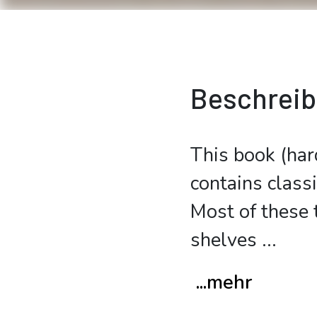
Beschrei
This book (har
contains class
Most of these t
shelves
...
...mehr