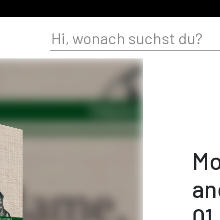
Mo
an
01