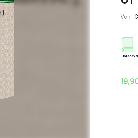
Von
G
Hardcove
19,9