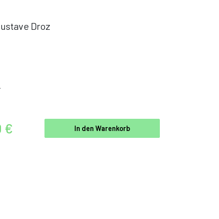
ustave Droz
r
0 €
In den Warenkorb