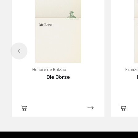
Honoré de Balzac
Franzi
Die Börse