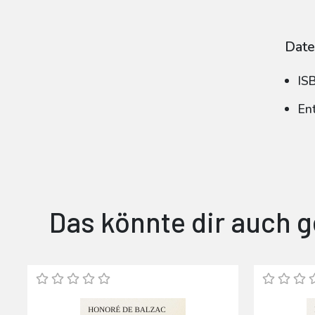
Date
IS
En
Das könnte dir auch g