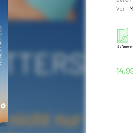
Von
M
Softcover
14,9