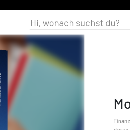
Mo
Finanz
deren 