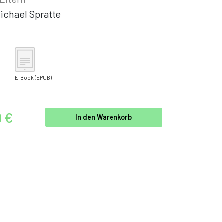
ichael Spratte
E-Book
(EPUB)
9 €
In den Warenkorb