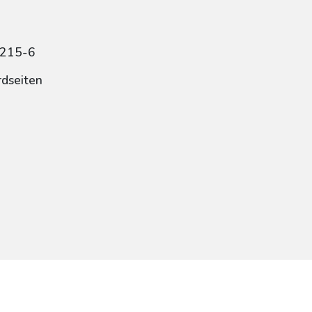
0215-6
rdseiten