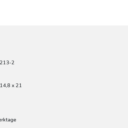
0213-2
14,8 x 21
erktage