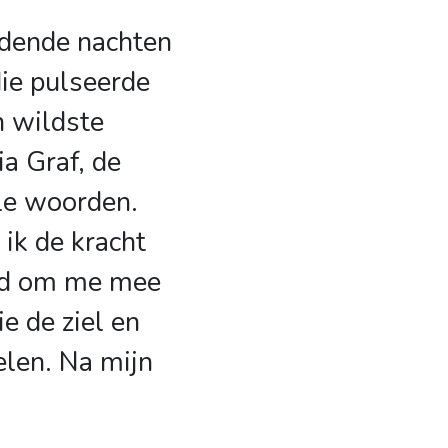
dende nachten
die pulseerde
n wildste
ia Graf, de
le woorden.
 ik de kracht
md om me mee
e de ziel en
elen. Na mijn