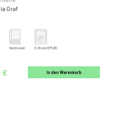
ia Graf
Hardcover
E-Book
(EPUB)
9 €
In den Warenkorb