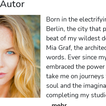
 Autor
Born in the electrify
Berlin, the city that 
beat of my wildest d
Mia Graf, the archite
words. Ever since my
embraced the power o
take me on journeys t
soul and the imagina
completing my studi
...
mehr