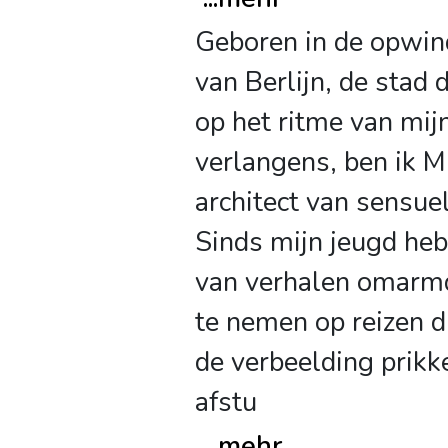
Geboren in de opwin
van Berlijn, de stad 
op het ritme van mij
verlangens, ben ik M
architect van sensue
Sinds mijn jeugd heb
van verhalen omar
te nemen op reizen di
de verbeelding prikk
afstu
...
mehr