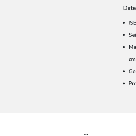
Date
IS
Se
Ma
cm
Ge
Pr