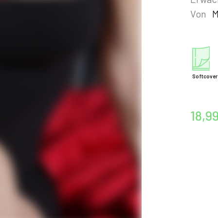
Von
M
Softcover
18,9