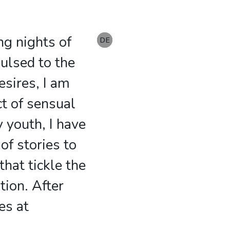
ing nights of
EN
DE
DE
pulsed to the
esires, I am
ct of sensual
 youth, I have
f stories to
hat tickle the
tion. After
es at