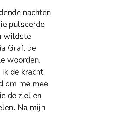
dende nachten
die pulseerde
n wildste
ia Graf, de
le woorden.
 ik de kracht
md om me mee
e de ziel en
elen. Na mijn