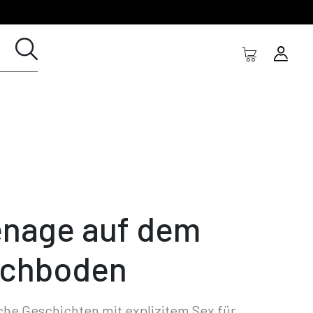
nage auf dem
chboden
che Geschichten mit explizitem Sex für