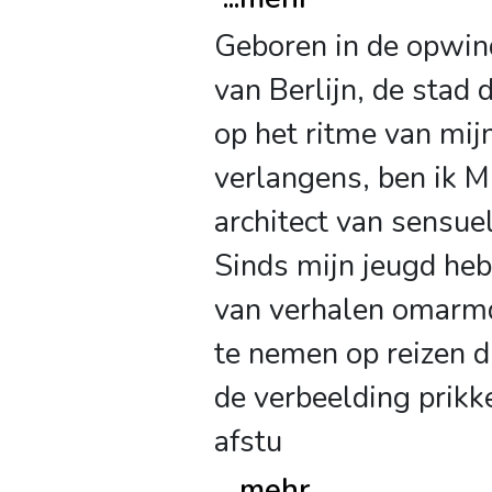
Geboren in de opwin
van Berlijn, de stad 
op het ritme van mij
verlangens, ben ik M
architect van sensue
Sinds mijn jeugd heb
van verhalen omar
te nemen op reizen di
de verbeelding prikk
afstu
...
mehr