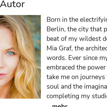
 Autor
Born in the electrify
Berlin, the city that 
beat of my wildest d
Mia Graf, the archite
words. Ever since my
embraced the power o
take me on journeys t
soul and the imagina
completing my studi
...
mehr