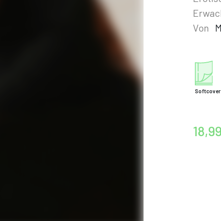
Erwac
Von
M
Softcover
18,9