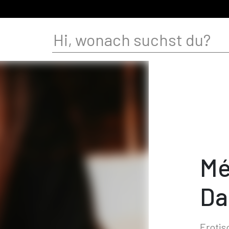
Mé
Da
Erotis