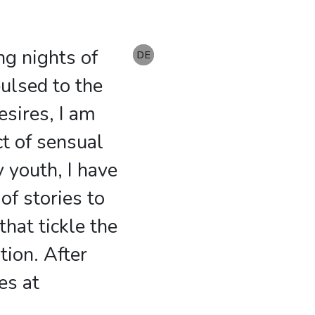
ing nights of
EN
DE
DE
pulsed to the
esires, I am
ct of sensual
 youth, I have
f stories to
hat tickle the
tion. After
es at