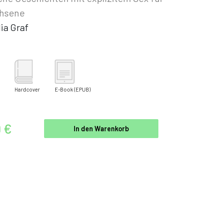
hsene
ia Graf
Hardcover
E-Book
(EPUB)
9 €
In den Warenkorb