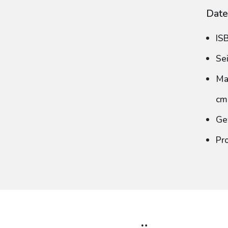
Date
IS
Se
Ma
cm
Ge
Pr