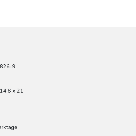
5826-9
14,8 x 21
erktage