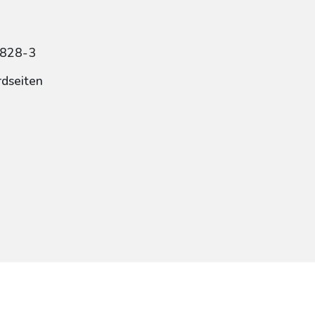
5828-3
rdseiten