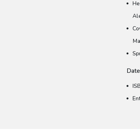
He
Al
Co
Ma
Sp
Date
IS
En