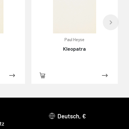
r
Paul Heyse
Kleopatra
Deutsch, €
tz