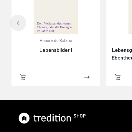
Honoré de Balzac
Lebensbilder I
Lebensge
Ebenthe