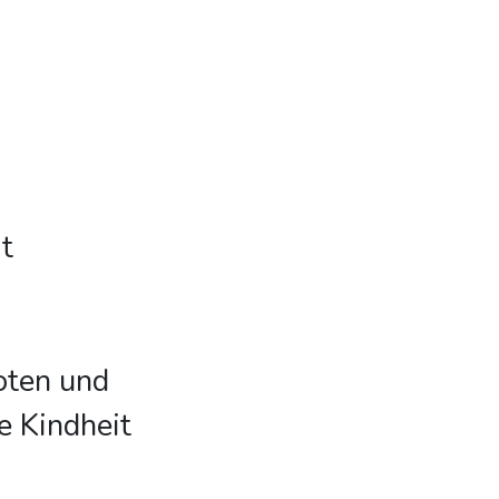
t
oten und
e Kindheit