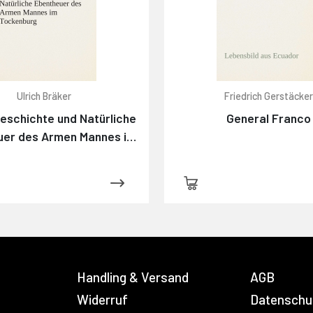
Ulrich Bräker
Friedrich Gerstäcke
schichte und Natürliche
General Franco
uer des Armen Mannes im
Tockenburg
Handling & Versand
AGB
Widerruf
Datenschu