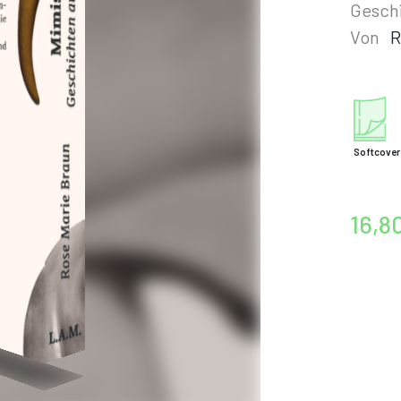
Gesch
Von
R
Softcover
16,8