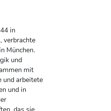
44 in
, verbrachte
 in München.
ogik und
sammen mit
 und arbeitete
ien und in
der
ten, das sie