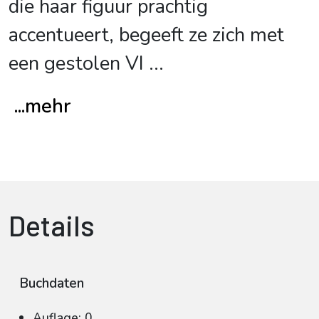
die haar figuur prachtig
accentueert, begeeft ze zich met
een gestolen VI
...
...mehr
Details
Buchdaten
Auflage: 0