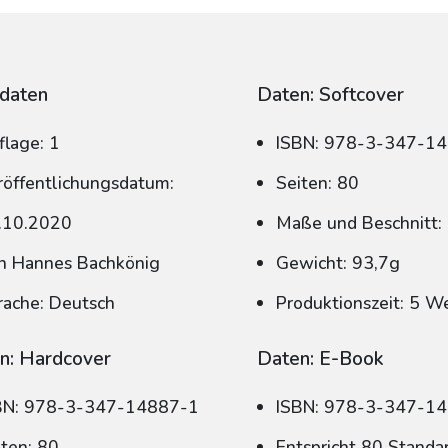
daten
Daten: Softcover
flage: 1
ISBN: 978-3-347-1
röffentlichungsdatum:
Seiten: 80
.10.2020
Maße und Beschnitt:
n Hannes Bachkönig
Gewicht: 93,7g
rache: Deutsch
Produktionszeit: 5 W
n: Hardcover
Daten: E-Book
BN: 978-3-347-14887-1
ISBN: 978-3-347-1
iten: 80
Entspricht 80 Standa