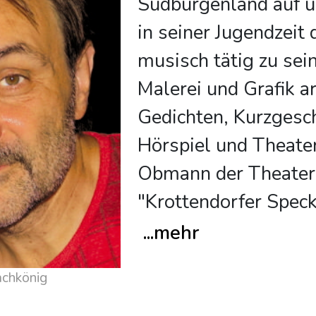
Südburgenland auf u
in seiner Jugendzei
musisch tätig zu sei
Malerei und Grafik ar
Gedichten, Kurzgesch
Hörspiel und Theater
Obmann der Theater
"Krottendorfer Spec
...
mehr
achkönig