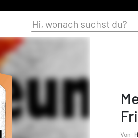
Me
Fr
Von
H