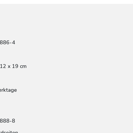
4886-4
 12 x 19 cm
erktage
4888-8
rdseiten