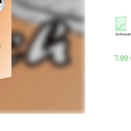
Softcover
7,99