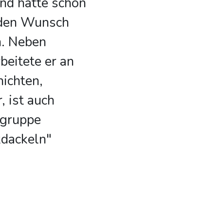
nd hatte schon
t den Wunsch
n. Neben
beitete er an
ichten,
, ist auch
gruppe
kdackeln"