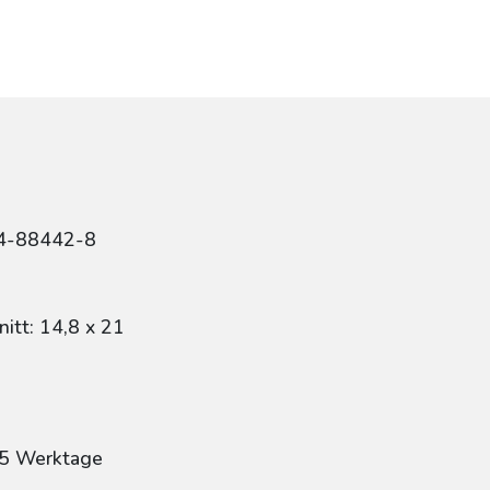
84-88442-8
itt: 14,8 x 21
g
: 5 Werktage