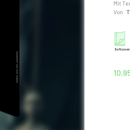
Mit Te
Von
T
Softcover
10,9