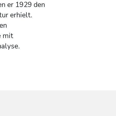
en er 1929 den
ur erhielt.
den
e mit
nalyse.