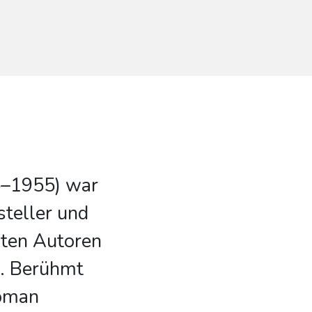
–1955) war
steller und
sten Autoren
s. Berühmt
oman