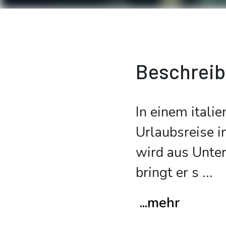
Beschrei
In einem itali
Urlaubsreise i
wird aus Unter
bringt er s
...
...mehr