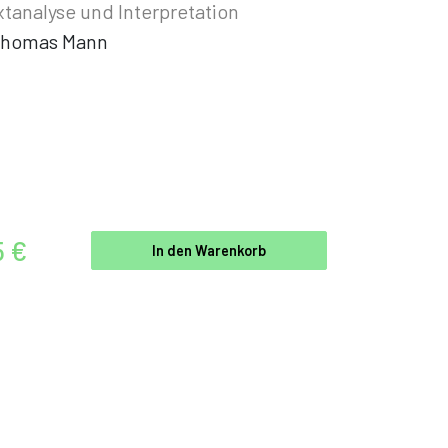
xtanalyse und Interpretation
homas Mann
5 €
In den Warenkorb