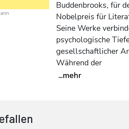
Buddenbrooks, für d
Mann
Nobelpreis für Literat
Seine Werke verbin
psychologische Tief
gesellschaftlicher A
Während der
...
mehr
efallen