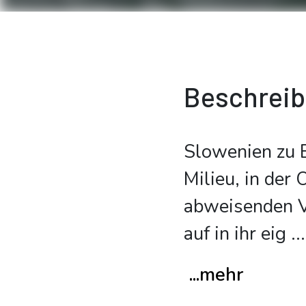
Beschrei
Slowenien zu B
Milieu, in der
abweisenden V
auf in ihr eig
...
...mehr