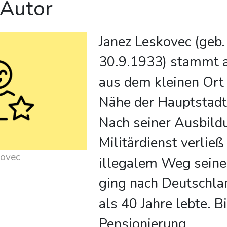
 Autor
Janez Leskovec (geb
30.9.1933) stammt 
aus dem kleinen Ort 
Nähe der Hauptstadt 
Nach seiner Ausbil
Militärdienst verließ
kovec
illegalem Weg sein
ging nach Deutschla
als 40 Jahre lebte. B
Pensionierung