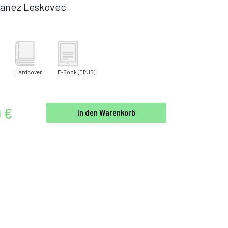
anez Leskovec
Hardcover
E-Book
(EPUB)
9 €
In den Warenkorb