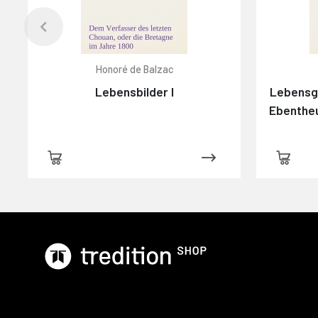
Honoré de Balzac
Lebensbilder I
Lebensge
Ebenthe