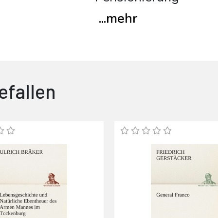
...
mehr
efallen