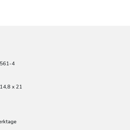
6561-4
14,8 x 21
erktage