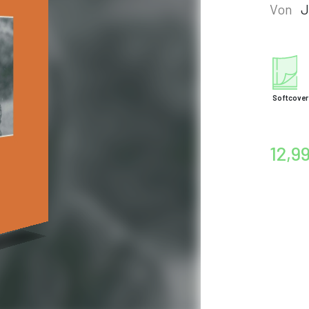
Von
J
Softcover
12,9