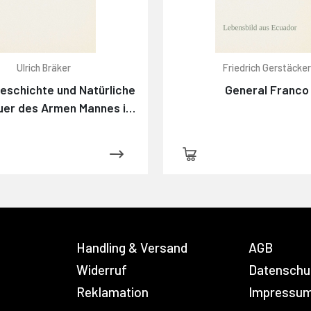
Ulrich Bräker
Friedrich Gerstäcke
schichte und Natürliche
General Franco
uer des Armen Mannes im
Tockenburg
Handling & Versand
AGB
Widerruf
Datenschu
Reklamation
Impressu