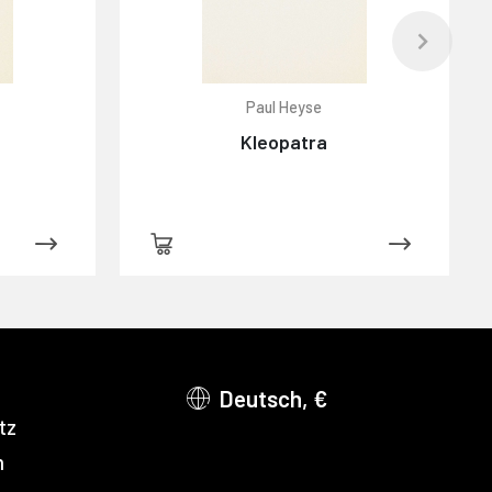
r
Paul Heyse
Kleopatra
Deutsch, €
tz
m