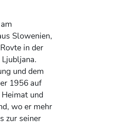
. am
aus Slowenien,
Rovte in der
Ljubljana.
dung und dem
 er 1956 auf
e Heimat und
nd, wo er mehr
is zur seiner