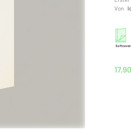
Von
I
Softcover
17,9