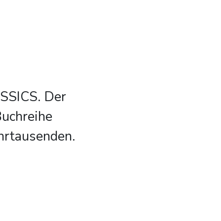
ASSICS. Der
Buchreihe
hrtausenden.