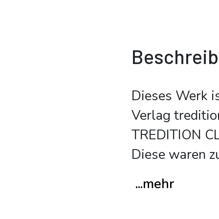
Beschrei
Dieses Werk i
Verlag trediti
TREDITION CLA
Diese waren z
...mehr