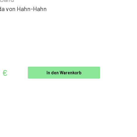
da von Hahn-Hahn
0 €
In den Warenkorb